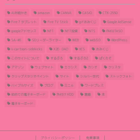
AIお絵かき
amazon
CANVA
CASIO
CTK-2550
Fire 7 タブレット
Fire TV Stick
gifおみくじ
Google AdSense
googleアドセンス
NFT
NFT投資
NTS
PAKUTASO
SA-46
SDリーダーライター
WEB
web3.0
WordPress
x-cartoon-sidekicks
X2E- DAO
XCS
おみくじ
このサイトについて
するぷろ
するぷろZ
ぱくたそ
アマゾン
ウェブサイト
エクシス
カシオ
クリスタ
クリップスタジオペイント
サイト
シルバー世代
ストックフォト
バイブルサイズ
ブログ
ミニ６
ワードプレス
初めての電子キーボード
外付け HDD
書籍
本
電子キーボード
プライバシーポリシー
免責事項