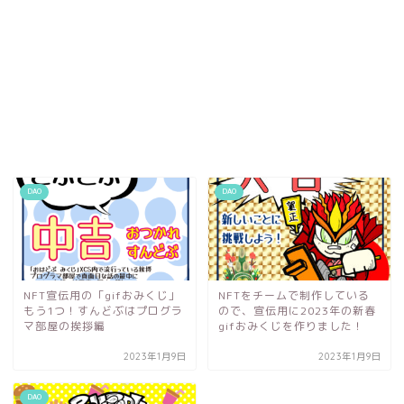
DAO
DAO
NFT宣伝用の「gifおみくじ」
NFTをチームで制作している
もう1つ！すんどぶはプログラ
ので、宣伝用に2023年の新春
マ部屋の挨拶編
gifおみくじを作りました！
2023年1月9日
2023年1月9日
DAO